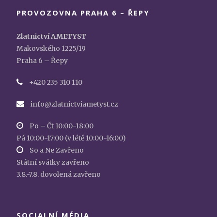
PROVOZOVNA PRAHA 6 – ŘEPY
Zlatnictví AMETYST
Makovského 1225/19
Praha 6 – Řepy
+420 235 310 110
info@zlatnictviametyst.cz
Po – Čt 10:00-18:00
Pá 10:00-17:00 (v létě 10:00-16:00)
So a Ne Zavřeno
Státní svátky zavřeno
3.8.-7.8. dovolená zavřeno
SOCIALNÍ MÉDIA