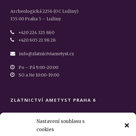
Archeologická 2256 (OC Lužiny)
155 00 Praha 5 – Lužiny
+420 224 325 860
+420 605 21 98 28
info@zlatnictviametyst.cz
Po – Pá 9:00-20:00
SO a Ne 10:00-19:00
ZLATNICTVÍ AMETYST PRAHA 6
Makovského 1225/19
Nastavení souhlasu s
163 00 Praha 6 – Řepy
cookies