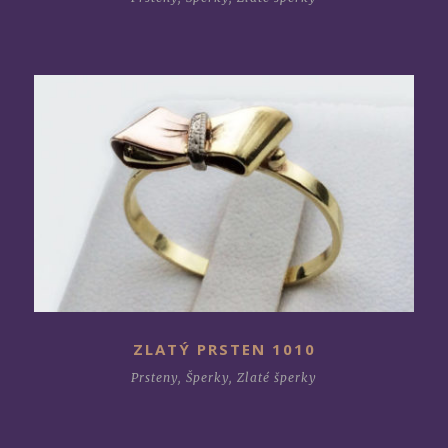
ZLATÝ PRSTEN 1010
Prsteny
,
Šperky
,
Zlaté šperky