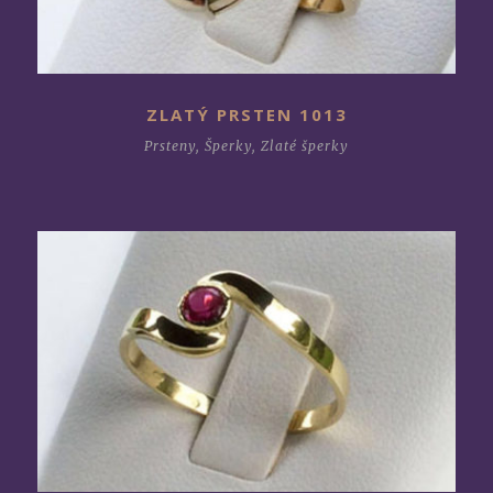
ZLATÝ PRSTEN 1013
Prsteny
,
Šperky
,
Zlaté šperky