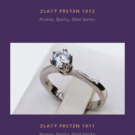
ZLATÝ PRSTEN 1012
Prsteny
,
Šperky
,
Zlaté šperky
ZLATÝ PRSTEN 1011
Prsteny
,
Šperky
,
Zlaté šperky